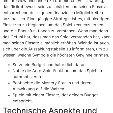
um ihre Gewinnchancen zu optimieren. Es ist wichtig,
das Risikobewusstsein zu schärfen und seinen Einsatz
entsprechend der eigenen finanziellen Möglichkeiten
anzupassen. Eine gängige Strategie ist es, mit niedrigen
Einsätzen zu beginnen, um das Spiel kennenzulernen
und die Bonusfunktionen zu verstehen. Wenn man dann
das Gefühl hat, dass man das Spiel verstanden hat, kann
man seinen Einsatz allmählich erhöhen. Wichtig ist auch,
sich über die Auszahlungstabelle zu informieren, um zu
wissen, welche Symbole die höchsten Gewinne bringen.
Setze ein Budget und halte dich daran.
Nutze die Auto-Spin-Funktion, um das Spiel zu
automatisieren.
Beobachte die Mystery Stacks und deren
Auswirkung auf die Walzen.
Spiele mit einem Einsatz, der deinem Budget
entspricht.
Technische Aspekte und