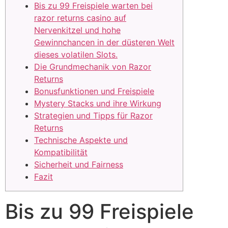
Bis zu 99 Freispiele warten bei
razor returns casino auf
Nervenkitzel und hohe
Gewinnchancen in der düsteren Welt
dieses volatilen Slots.
Die Grundmechanik von Razor
Returns
Bonusfunktionen und Freispiele
Mystery Stacks und ihre Wirkung
Strategien und Tipps für Razor
Returns
Technische Aspekte und
Kompatibilität
Sicherheit und Fairness
Fazit
Bis zu 99 Freispiele