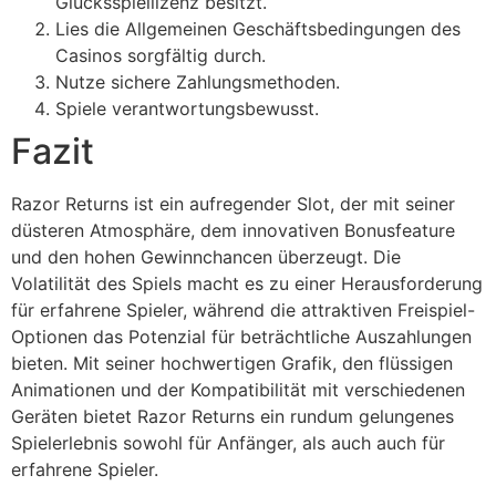
Glücksspiellizenz besitzt.
Lies die Allgemeinen Geschäftsbedingungen des
Casinos sorgfältig durch.
Nutze sichere Zahlungsmethoden.
Spiele verantwortungsbewusst.
Fazit
Razor Returns ist ein aufregender Slot, der mit seiner
düsteren Atmosphäre, dem innovativen Bonusfeature
und den hohen Gewinnchancen überzeugt. Die
Volatilität des Spiels macht es zu einer Herausforderung
für erfahrene Spieler, während die attraktiven Freispiel-
Optionen das Potenzial für beträchtliche Auszahlungen
bieten. Mit seiner hochwertigen Grafik, den flüssigen
Animationen und der Kompatibilität mit verschiedenen
Geräten bietet Razor Returns ein rundum gelungenes
Spielerlebnis sowohl für Anfänger, als auch auch für
erfahrene Spieler.