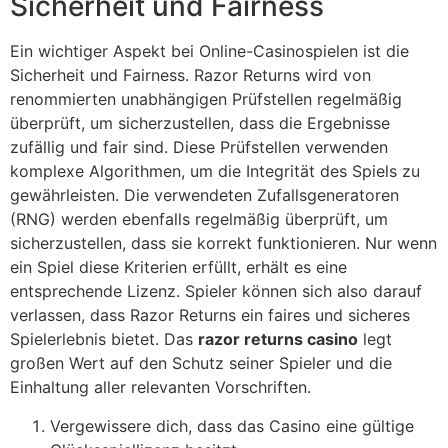
Sicherheit und Fairness
Ein wichtiger Aspekt bei Online-Casinospielen ist die
Sicherheit und Fairness. Razor Returns wird von
renommierten unabhängigen Prüfstellen regelmäßig
überprüft, um sicherzustellen, dass die Ergebnisse
zufällig und fair sind. Diese Prüfstellen verwenden
komplexe Algorithmen, um die Integrität des Spiels zu
gewährleisten. Die verwendeten Zufallsgeneratoren
(RNG) werden ebenfalls regelmäßig überprüft, um
sicherzustellen, dass sie korrekt funktionieren. Nur wenn
ein Spiel diese Kriterien erfüllt, erhält es eine
entsprechende Lizenz. Spieler können sich also darauf
verlassen, dass Razor Returns ein faires und sicheres
Spielerlebnis bietet. Das
razor returns casino
legt
großen Wert auf den Schutz seiner Spieler und die
Einhaltung aller relevanten Vorschriften.
Vergewissere dich, dass das Casino eine gültige