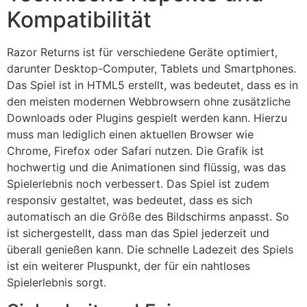
Kompatibilität
Razor Returns ist für verschiedene Geräte optimiert,
darunter Desktop-Computer, Tablets und Smartphones.
Das Spiel ist in HTML5 erstellt, was bedeutet, dass es in
den meisten modernen Webbrowsern ohne zusätzliche
Downloads oder Plugins gespielt werden kann. Hierzu
muss man lediglich einen aktuellen Browser wie
Chrome, Firefox oder Safari nutzen. Die Grafik ist
hochwertig und die Animationen sind flüssig, was das
Spielerlebnis noch verbessert. Das Spiel ist zudem
responsiv gestaltet, was bedeutet, dass es sich
automatisch an die Größe des Bildschirms anpasst. So
ist sichergestellt, dass man das Spiel jederzeit und
überall genießen kann. Die schnelle Ladezeit des Spiels
ist ein weiterer Pluspunkt, der für ein nahtloses
Spielerlebnis sorgt.