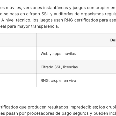
es móviles, versiones instantáneas y juegos con crupier 
 se basa en cifrado SSL y auditorías de organismos regula
. A nivel técnico, los juegos usan RNG certificados para as
real para mayor transparencia.
De
Web y apps móviles
Cifrado SSL, licencias
RNG, crupier en vivo
tificados que producen resultados impredecibles; los crup
es pasan por procesadores de pago seguros y pueden incluir