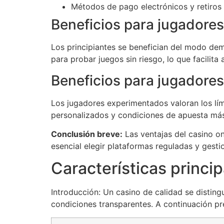
Métodos de pago electrónicos y retiros 
Beneficios para jugadore
Los principiantes se benefician del modo de
para probar juegos sin riesgo, lo que facilita
Beneficios para jugadore
Los jugadores experimentados valoran los lím
personalizados y condiciones de apuesta más 
Conclusión breve:
Las ventajas del casino o
esencial elegir plataformas reguladas y gesti
Características princi
Introducción: Un casino de calidad se disting
condiciones transparentes. A continuación pr