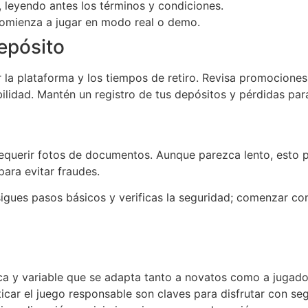
, leyendo antes los términos y condiciones.
comienza a jugar en modo real o demo.
epósito
la plataforma y los tiempos de retiro. Revisa promociones
ibilidad. Mantén un registro de tus depósitos y pérdidas pa
equerir fotos de documentos. Aunque parezca lento, esto p
para evitar fraudes.
 sigues pasos básicos y verificas la seguridad; comenzar 
ica y variable que se adapta tanto a novatos como a jugad
icar el juego responsable son claves para disfrutar con s