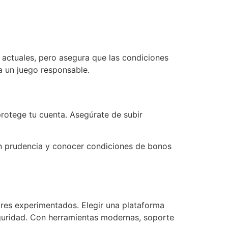
 actuales, pero asegura que las condiciones
ra un juego responsable.
rotege tu cuenta. Asegúrate de subir
con prudencia y conocer condiciones de bonos
ores experimentados. Elegir una plataforma
eguridad. Con herramientas modernas, soporte