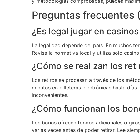
y metodologías comprobadas, puedes maximiza
Preguntas frecuentes 
¿Es legal jugar en casinos
La legalidad depende del país. En muchos terri
Revisa la normativa local y utiliza solo casin
¿Cómo se realizan los ret
Los retiros se procesan a través de los métod
minutos en billeteras electrónicas hasta días e
inconvenientes.
¿Cómo funcionan los bono
Los bonos ofrecen fondos adicionales o giros 
varias veces antes de poder retirar. Lee siem