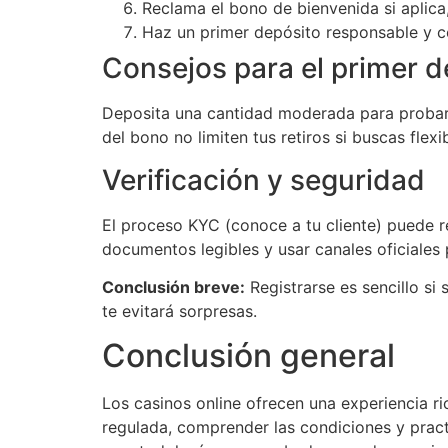
Reclama el bono de bienvenida si aplica
Haz un primer depósito responsable y 
Consejos para el primer d
Deposita una cantidad moderada para probar 
del bono no limiten tus retiros si buscas flex
Verificación y seguridad
El proceso KYC (conoce a tu cliente) puede r
documentos legibles y usar canales oficiales 
Conclusión breve:
Registrarse es sencillo si
te evitará sorpresas.
Conclusión general
Los casinos online ofrecen una experiencia r
regulada, comprender las condiciones y pract