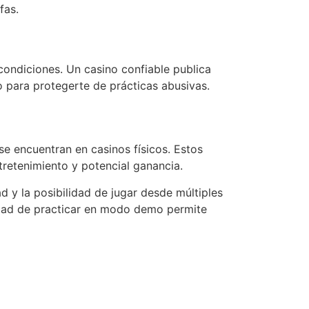
fas.
 condiciones. Un casino confiable publica
ro para protegerte de prácticas abusivas.
e encuentran en casinos físicos. Estos
tretenimiento y potencial ganancia.
d y la posibilidad de jugar desde múltiples
lidad de practicar en modo demo permite