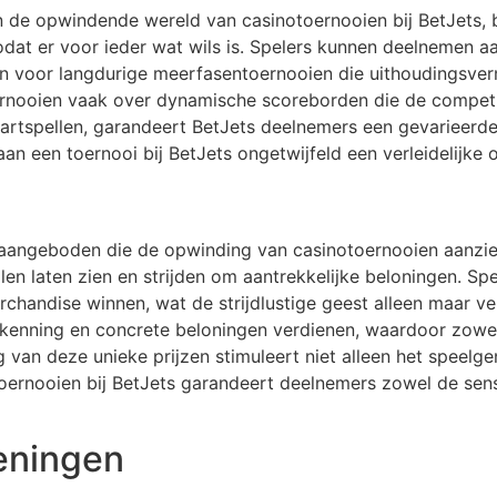
 de opwindende wereld van casinotoernooien bij BetJets, bi
odat er voor ieder wat wils is. Spelers kunnen deelnemen a
ezen voor langdurige meerfasentoernooien die uithoudingsv
ernooien vaak over dynamische scoreborden die de competi
kaartspellen, garandeert BetJets deelnemers een gevarieerd
aan een toernooi bij BetJets ongetwijfeld een verleidelijke
en aangeboden die de opwinding van casinotoernooien aanzi
llen laten zien en strijden om aantrekkelijke beloningen. S
rchandise winnen, wat de strijdlustige geest alleen maar v
 erkenning en concrete beloningen verdienen, waardoor zow
van deze unieke prijzen stimuleert niet alleen het speel
ernooien bij BetJets garandeert deelnemers zowel de sens
ieningen