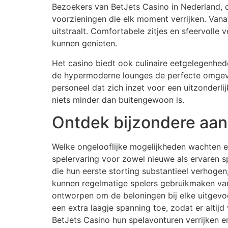
Bezoekers van BetJets Casino in Nederland, d
voorzieningen die elk moment verrijken. Vana
uitstraalt. Comfortabele zitjes en sfeervolle
kunnen genieten.
Het casino biedt ook culinaire eetgelegenhe
de hypermoderne lounges de perfecte omgevin
personeel dat zich inzet voor een uitzonderl
niets minder dan buitengewoon is.
Ontdek bijzondere aa
Welke ongelooflijke mogelijkheden wachten e
spelervaring voor zowel nieuwe als ervaren s
die hun eerste storting substantieel verhog
kunnen regelmatige spelers gebruikmaken van
ontworpen om de beloningen bij elke uitgev
een extra laagje spanning toe, zodat er altijd 
BetJets Casino hun spelavonturen verrijken en