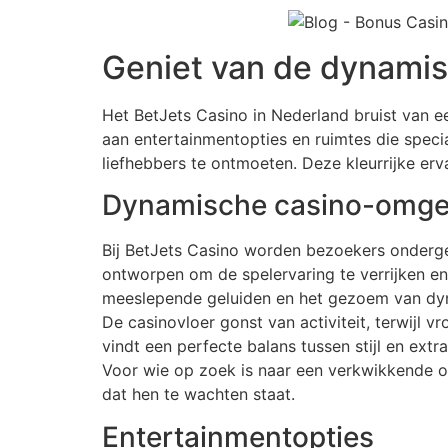
Geniet van de dynamis
Het BetJets Casino in Nederland bruist van 
aan entertainmentopties en ruimtes die speci
liefhebbers te ontmoeten. Deze kleurrijke er
Dynamische casino-omge
Bij BetJets Casino worden bezoekers onderge
ontworpen om de spelervaring te verrijken en
meeslepende geluiden en het gezoem van dyn
De casinovloer gonst van activiteit, terwijl
vindt een perfecte balans tussen stijl en ext
Voor wie op zoek is naar een verkwikkende 
dat hen te wachten staat.
Entertainmentopties