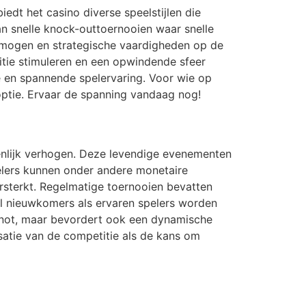
edt het casino diverse speelstijlen die
an snelle knock-outtoernooien waar snelle
ermogen en strategische vaardigheden op de
tie stimuleren en een opwindende sfeer
e en spannende spelervaring. Voor wie op
 optie. Ervaar de spanning vandaag nog!
enlijk verhogen. Deze levendige evenementen
pelers kunnen onder andere monetaire
ersterkt. Regelmatige toernooien bevatten
el nieuwkomers als ervaren spelers worden
genot, maar bevordert ook een dynamische
atie van de competitie als de kans om