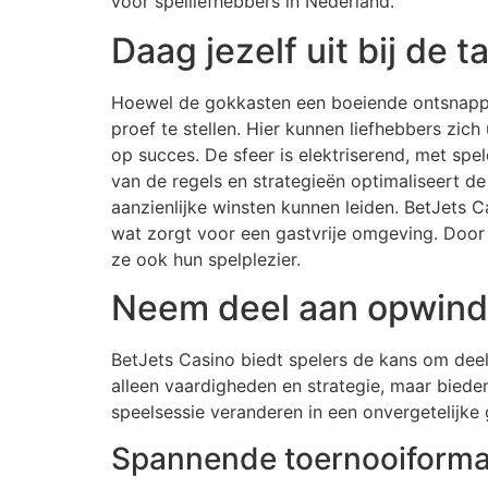
voor spelliefhebbers in Nederland.
Daag jezelf uit bij de t
Hoewel de gokkasten een boeiende ontsnappi
proef te stellen. Hier kunnen liefhebbers zich
op succes. De sfeer is elektriserend, met s
van de regels en strategieën optimaliseert d
aanzienlijke winsten kunnen leiden. BetJets 
wat zorgt voor een gastvrije omgeving. Door d
ze ook hun spelplezier.
Neem deel aan opwind
BetJets Casino biedt spelers de kans om dee
alleen vaardigheden en strategie, maar bied
speelsessie veranderen in een onvergetelijke 
Spannende toernooiform