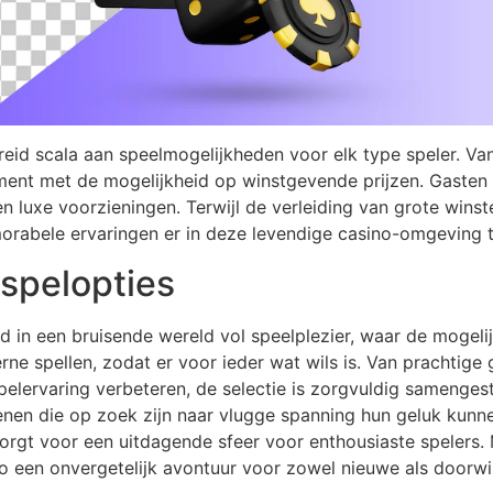
reid scala aan speelmogelijkheden voor elk type speler. Va
inment met de mogelijkheid op winstgevende prijzen. Gaste
 luxe voorzieningen. Terwijl de verleiding van grote wins
morabele ervaringen er in deze levendige casino-omgeving 
spelopties
 in een bruisende wereld vol speelplezier, waar de mogeli
ne spellen, zodat er voor ieder wat wils is. Van prachtige
pelervaring verbeteren, de selectie is zorgvuldig samengest
genen die op zoek zijn naar vlugge spanning hun geluk kunne
orgt voor een uitdagende sfeer voor enthousiaste spelers.
no een onvergetelijk avontuur voor zowel nieuwe als doorwi