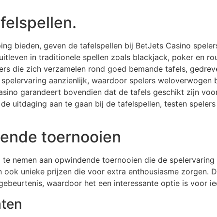
afelspellen.
ng bieden, geven de tafelspellen bij BetJets Casino spe
 uitleven in traditionele spellen zoals blackjack, poker en r
pelers die zich verzamelen rond goed bemande tafels, gedr
e spelervaring aanzienlijk, waardoor spelers weloverwogen 
Casino garandeert bovendien dat de tafels geschikt zijn v
e uitdaging aan te gaan bij de tafelspellen, testen speler
ende toernooien
l te nemen aan opwindende toernooien die de spelervaring 
en ook unieke prijzen die voor extra enthousiasme zorgen.
gebeurtenis, waardoor het een interessante optie is voor ie
aten