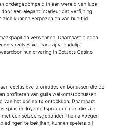
den ondergedompeld in een wereld van luxe
or een elegant interieur dat verfijning
en zich kunnen verpozen en van hun tijd
smaakpapillen verwennen. Daarnaast bieden
e speelsessie. Dankzij vriendelijk
 waardoor hun ervaring in BetJets Casino
 aan exclusieve promoties en bonussen die de
nen profiteren van gulle welkomstbonussen
od van het casino te ontdekken. Daarnaast
 spins en loyaliteitsprogramma’s die zijn
en met een seizoensgebonden thema voegen
nbiedingen te bekijken, kunnen spelers bij