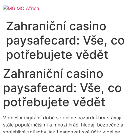
Перейти
к
содержимому
Zahraniční casino
paysafecard: Vše, co
potřebujete vědět
Zahraniční casino
paysafecard: Vše, co
potřebujete vědět
V dnešní digitální době se online hazardní hry stávají
stále populárnějšími a mnozí hráči hledají bezpečné a
spolehlivé způsoby, jak financovat své účty v online