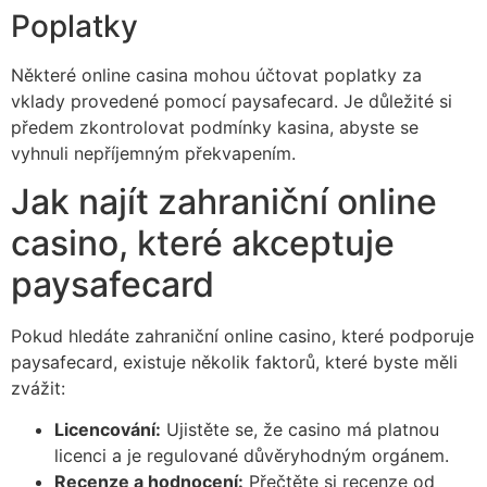
Poplatky
Některé online casina mohou účtovat poplatky za
vklady provedené pomocí paysafecard. Je důležité si
předem zkontrolovat podmínky kasina, abyste se
vyhnuli nepříjemným překvapením.
Jak najít zahraniční online
casino, které akceptuje
paysafecard
Pokud hledáte zahraniční online casino, které podporuje
paysafecard, existuje několik faktorů, které byste měli
zvážit:
Licencování:
Ujistěte se, že casino má platnou
licenci a je regulované důvěryhodným orgánem.
Recenze a hodnocení:
Přečtěte si recenze od