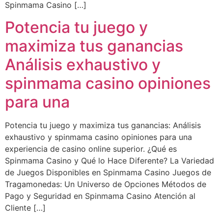
Spinmama Casino […]
Potencia tu juego y
maximiza tus ganancias
Análisis exhaustivo y
spinmama casino opiniones
para una
Potencia tu juego y maximiza tus ganancias: Análisis
exhaustivo y spinmama casino opiniones para una
experiencia de casino online superior. ¿Qué es
Spinmama Casino y Qué lo Hace Diferente? La Variedad
de Juegos Disponibles en Spinmama Casino Juegos de
Tragamonedas: Un Universo de Opciones Métodos de
Pago y Seguridad en Spinmama Casino Atención al
Cliente […]