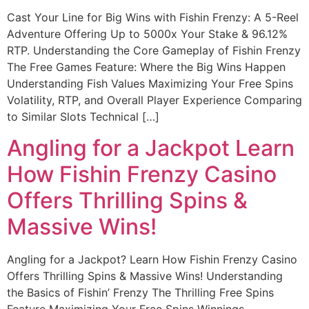
Cast Your Line for Big Wins with Fishin Frenzy: A 5-Reel
Adventure Offering Up to 5000x Your Stake & 96.12%
RTP. Understanding the Core Gameplay of Fishin Frenzy
The Free Games Feature: Where the Big Wins Happen
Understanding Fish Values Maximizing Your Free Spins
Volatility, RTP, and Overall Player Experience Comparing
to Similar Slots Technical […]
Angling for a Jackpot Learn
How Fishin Frenzy Casino
Offers Thrilling Spins &
Massive Wins!
Angling for a Jackpot? Learn How Fishin Frenzy Casino
Offers Thrilling Spins & Massive Wins! Understanding
the Basics of Fishin’ Frenzy The Thrilling Free Spins
Feature Maximizing Your Free Spins Winnings