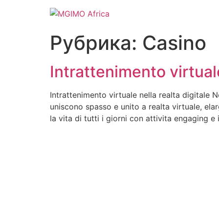
Перейти
к
содержимому
Рубрика:
Casino
Intrattenimento virtuale
Intrattenimento virtuale nella realta digitale
uniscono spasso e unito a realta virtuale, elar
la vita di tutti i giorni con attivita engaging