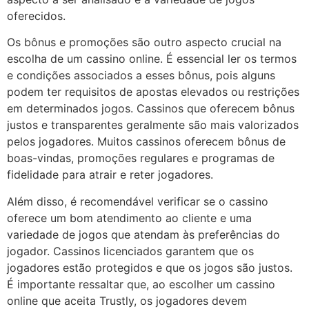
oferecidos.
Os bônus e promoções são outro aspecto crucial na
escolha de um cassino online. É essencial ler os termos
e condições associados a esses bônus, pois alguns
podem ter requisitos de apostas elevados ou restrições
em determinados jogos. Cassinos que oferecem bônus
justos e transparentes geralmente são mais valorizados
pelos jogadores. Muitos cassinos oferecem bônus de
boas-vindas, promoções regulares e programas de
fidelidade para atrair e reter jogadores.
Além disso, é recomendável verificar se o cassino
oferece um bom atendimento ao cliente e uma
variedade de jogos que atendam às preferências do
jogador. Cassinos licenciados garantem que os
jogadores estão protegidos e que os jogos são justos.
É importante ressaltar que, ao escolher um cassino
online que aceita Trustly, os jogadores devem