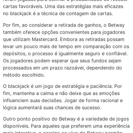
cartas favoráveis. Uma das estratégias mais eficazes
no blackjack é a técnica de contagem de cartas.
Por fim, ao considerar a retirada de ganhos, o Betway
também oferece opções convenientes para jogadores
que utilizam Mastercard. Embora as retiradas possam
levar um pouco mais de tempo em comparação com os
depósitos, o processo é igualmente seguro e confiável.
Os jogadores podem esperar que seus fundos sejam
processados em um prazo razoável, dependendo do
método escolhido.
O blackjack é um jogo de estratégia e paciência. Por
fim, mantenha a calma e não deixe que as emoções
influenciem suas decisões. Jogar de forma racional e
lógica aumentará suas chances de sucesso.
Outro ponto positivo do Betway é a variedade de jogos
disponíveis. Para aqueles que preferem uma experiência