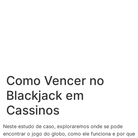
Перейти
к
содержимому
Como Vencer no
Blackjack em
Cassinos
Neste estudo de caso, exploraremos onde se pode
encontrar o jogo do globo, como ele funciona e por que