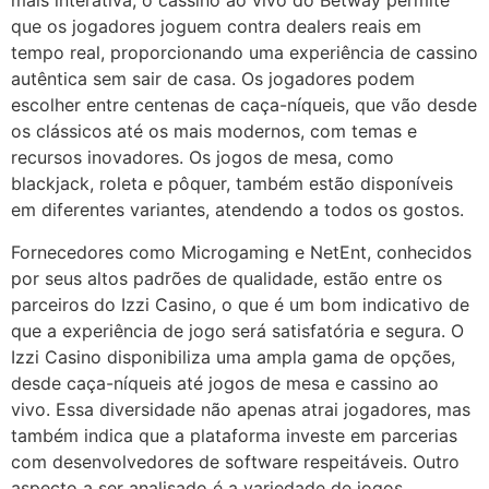
mais interativa, o cassino ao vivo do Betway permite
que os jogadores joguem contra dealers reais em
tempo real, proporcionando uma experiência de cassino
autêntica sem sair de casa. Os jogadores podem
escolher entre centenas de caça-níqueis, que vão desde
os clássicos até os mais modernos, com temas e
recursos inovadores. Os jogos de mesa, como
blackjack, roleta e pôquer, também estão disponíveis
em diferentes variantes, atendendo a todos os gostos.
Fornecedores como Microgaming e NetEnt, conhecidos
por seus altos padrões de qualidade, estão entre os
parceiros do Izzi Casino, o que é um bom indicativo de
que a experiência de jogo será satisfatória e segura. O
Izzi Casino disponibiliza uma ampla gama de opções,
desde caça-níqueis até jogos de mesa e cassino ao
vivo. Essa diversidade não apenas atrai jogadores, mas
também indica que a plataforma investe em parcerias
com desenvolvedores de software respeitáveis. Outro
aspecto a ser analisado é a variedade de jogos